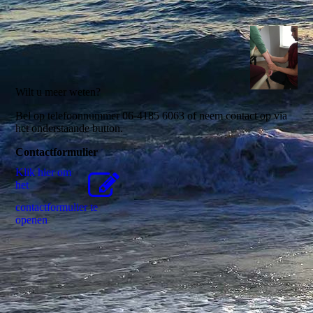
Wilt u meer weten?
Bel op telefoonnummer 06-4185 6063 of neem contact op via
het onderstaande button.
Contactformulier
Klik hier om
het
contactformulier te
openen