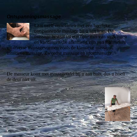
Ontspanningsmassage
Laat uzelf verwennen met een heerlijke
ontspannende massage bij u aan huis. De
massage bestaat uit een fijne mix van strijkingen
en knedingen die afkomstig zijn van technieken
uit diverse massagevormen zoals de klassieke massage,
intuïtieve massage, Zweedse massage en sportmassage.
De masseur komt met massagetafel bij u aan huis, dus u hoeft
de deur niet uit.