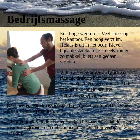
Bedrijfsmassage
Een hoge werkdruk. Veel stress op
het kantoor. Een hoog verzuim.
Helaas is dit in het bedrijfsleven
bijna de standaard. En deels kan er
zo makkelijk iets aan gedaan
worden.
Wilt u als werkgever de fysieke en
mentale druk op het kantoor
verlagen en tevens een oprechte blijk
van betrokkenheid aan uw
werknemers tonen?
Bied hen een stoelmassage aan bij u op het kantoor. De sessies
duren 15 tot 30 minuten.
Door gebruik van diverse technieken hebben de behandelingen
over het algemeen een ontspannende en klachten verlagende
werking.