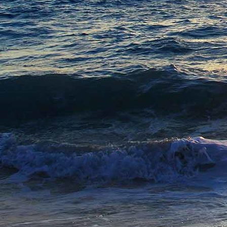
slinger
kunstcentraal
backstage