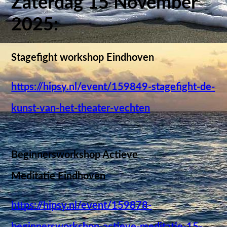
Zaterdag 15 November
2025:
Stagefight workshop Eindhoven
https://hipsy.nl/event/159849-stagefight-de-
kunst-van-het-theater-vechten
Beginnersworkshop Actieve
Meditatie Eindhoven
https://hipsy.nl/event/159878-