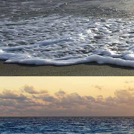
hzt
expressie
UCK