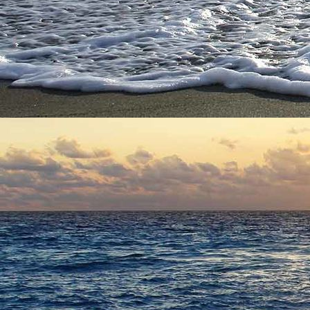
ywcc
special2