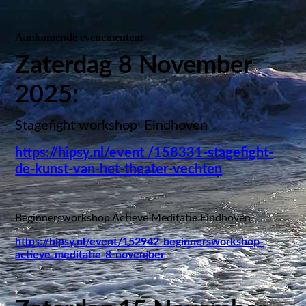
Aankomende evenementen:
Zaterdag 8 November
2025:
Stagefight workshop
Eindhoven
https://hipsy.nl/event /158331-stagefight-
de-kunst-van-het-theater-vechten
Beginnersworkshop Actieve Meditatie Eindhoven
https://hipsy.nl/event/152942-beginnersworkshop-
actieve-meditatie-8-november