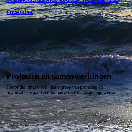
beginnersworkshop-actieve-meditatie-15-
november
Projecten en samenwerkingen
Hieronder vindt u een kleine greep van projecten en
organisaties waar Timothy nauw mee heeft samengewerkt.