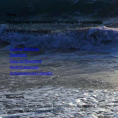
Home
Platform voor performance, beweging en ontspanning
Workshops en trainingen
Actieve Meditatie
Stagefight
Dans en Beweging
(bedrijfs)massage
Acteursshowreel Timothy
Maatwerk
Projecten op maat zijn altijd bespreekbaar. Neem voor vragen
contact op via onderstaande button.